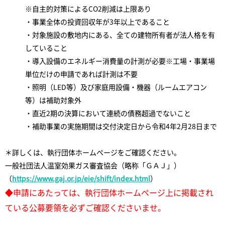
※自主的対策によるCO2削減は上限あり
・事業全体の投資回収年が3年以上であること
・対象施設の敷地内にある、全ての建物所有者が法人格を有
していること
・導入設備のエネルギー消費量の計測が必要※工場・事業場
単位だけの申請であれば計測は不要
・照明（LED等）及び家庭用設備・機器（ルームエアコン
等）は補助対象外
・直近2期の決算において連続の債務超過でないこと
・補助事業の実施期間は交付決定日から令和4年2月28日まで
＊詳しくは、執行団体ホームページをご確認ください。
一般社団法人温室効果ガス審査協会（略称「ＧＡＪ」）
（
https://www.gaj.or.jp/eie/shift/index.html
）
◆申請にあたっては、執行団体ホームページ上に掲載され
ている公募要領を必ずご確認くださいませ。